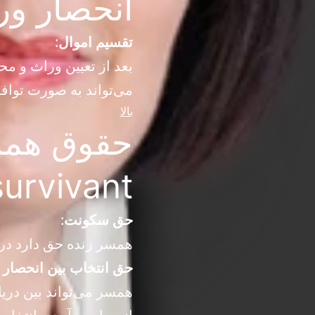
انحصار وراثت (cessoral
تقسیم اموال
:
بعد از تعیین وراث و م
می‌تواند به صورت تواف
بالا
survivant)
حق سکونت
:
همسر زنده حق دارد در 
حق انتخاب بین انحصار و
همسر می‌تواند بین دری