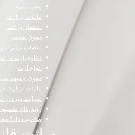
وصیت‌نامه
مالیات بر ارث
انحصار وراثت
حقوق همسر
انتصاب مدیر اموا
دعاوی ارث در فر
انواع ارث
حقوق و سهم سای
مالیات بر ارث در
شرایط ویژه ارث
روش‌های تقسیم 
صلاحیت دادگاه‌های
وراثت قانونی ( légale