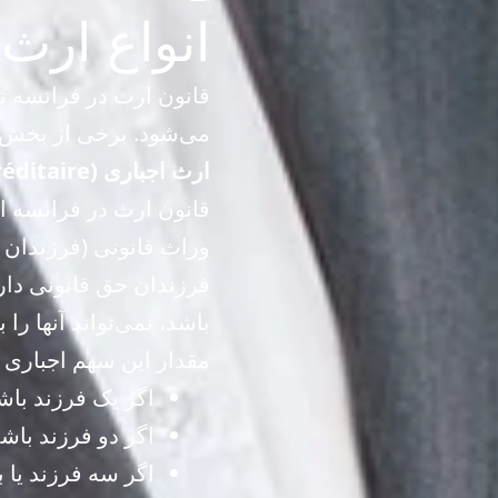
انواع ارث
قانون ارث در فرانسه ت
می‌شود. برخی از بخش‌ه
ارث اجباری (Réserve héréditaire)
قانون ارث در فرانسه از 
وراث قانونی (فرزندان 
فرزندان حق قانونی دارن
باشد، نمی‌تواند آنها را
مقدار این سهم اجباری ب
اگر یک فرزند باشد
اگر دو فرزند باشد
اگر سه فرزند یا ب