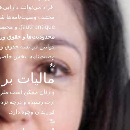
افراد می‌توانند دارایی
authentique)، و محضری (Testament mystique) هستند.
محدودیت‌ها و حقوق وراث اجباری (ire
قوانین فرانسه حقوق ور
وصیت‌نامه، بخش خاصی از
بالا
مالیات بر ارث (ccession
وارثان ممکن است ملزم 
ارث رسیده و درجه نزدی
فرزندان وجود دارد.
بالا