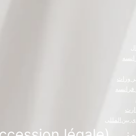
ل
انسه
ر وراث
 فرانسه
ارث
 بین‌المللی
Succession)