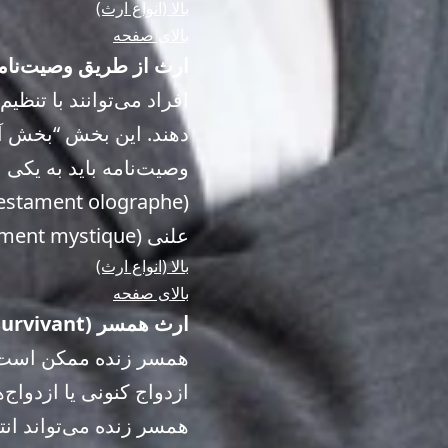
بالا (انواع ارث)
بالای صفحه
ارث از طریق وصیت‌نامه (stament
افراد می‌توانند با تنظ
دهند. این بخش “بخش آزاد” (quotité disponible) نام
وصیت‌نامه باید به یکی 
علنی (testament mystique) از انواع رایج وصیت‌نامه‌ها در فرانسه هستند.
بالا (انواع ارث)
بالای صفحه
ارث همسر (Droits du conjoint survivant)
همسر زنده ممکن است حق
ازدواج کنونی یا ازدواج