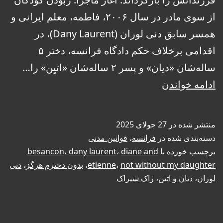
از سوی مادر در سال ۲۰۰۶، فاطمه، معلم ایرانی و
همسر سابق دنی لوران (Dany Laurent)، در
اقدامی برخلاف حکم دادگاه فرانسه، دختر ۵
ساله‌شان «دیان» و پسر ۲ ساله‌شان «اتیِن» را…
دادگاه
ادامه خواندن
ایران
حضانت
منتشر شده در
27 جولای 2025
کودک
دسته‌بندی شده در
فرانسه
،
قوانین مدنی
را
برچسب خورده با
diane and
،
dany laurent
،
besancon
not without my daughter
،
etienne
،
بدون دخترم هرگز
،
دنی
به
لوران
،
دیان و اتین
،
ژاک شیراک
پدر
فرانسوی
داد